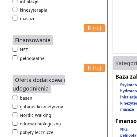
inhalacje
kinezyterapia
masaże
Finansowanie
NFZ
pełnopłatne
Kategor
Baza z
Oferta dodatkowa i
fizykoter
udogodnienia
hydroter
inhalacje
basen
kinezyte
gabinet kosmetyczny
masaże
Nordic Walking
Finans
odnowa biologiczna
NFZ
pobyty lecznicze
pełnopła