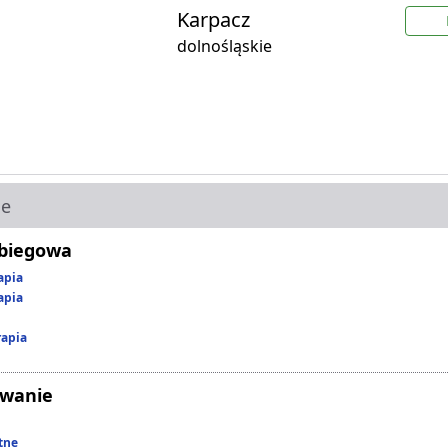
Karpacz
dolnośląskie
ie
abiegowa
apia
apia
rapia
owanie
tne