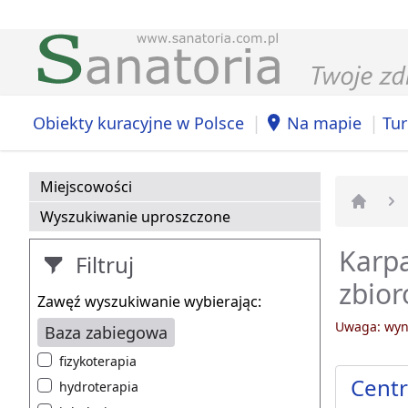
|
|
Obiekty kuracyjne w Polsce
Na mapie
Tur
Miejscowości
Wyszukiwanie uproszczone
Strona 
Karpa
Filtruj
zbio
Zawęź wyszukiwanie wybierając:
Uwaga: wyni
Baza zabiegowa
fizykoterapia
Cent
hydroterapia