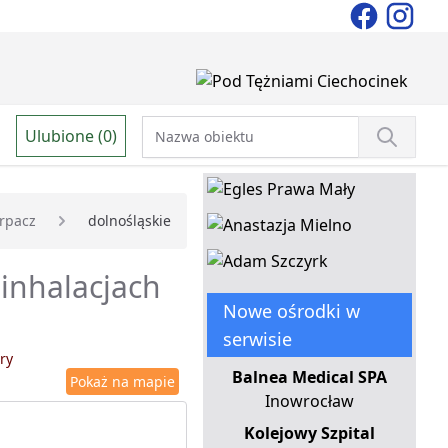
Ulubione (0)
rpacz
dolnośląskie
 inhalacjach
Nowe ośrodki w
serwisie
ry
Balnea Medical SPA
Pokaż na mapie
Inowrocław
Kolejowy Szpital