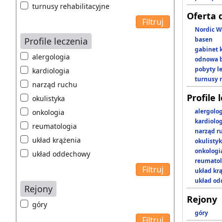
turnusy rehabilitacyjne
Oferta 
Nordic W
Profile leczenia
basen
gabinet 
alergologia
odnowa b
pobyty l
kardiologia
turnusy 
narząd ruchu
Profile 
okulistyka
alergolo
onkologia
kardiolo
reumatologia
narząd r
układ krążenia
okulisty
onkologi
układ oddechowy
reumatol
układ kr
układ o
Rejony
Rejony
góry
góry