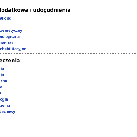
dodatkowa i udogodnienia
alking
kosmetyczny
iologiczna
ecznicze
rehabilitacyjne
leczenia
gia
gia
uchu
ka
a
ogia
ążenia
ddechowy