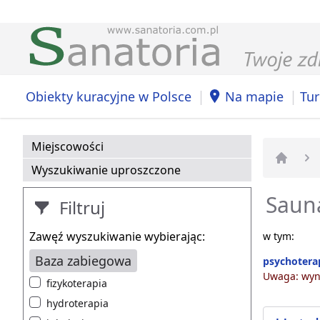
|
|
Obiekty kuracyjne w Polsce
Na mapie
Tur
Miejscowości
Wyszukiwanie uproszczone
Strona 
Sauna
Filtruj
Zawęź wyszukiwanie wybierając:
w tym:
Baza zabiegowa
psychotera
Uwaga: wyni
fizykoterapia
hydroterapia