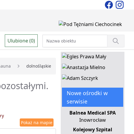
Ulubione (0)
sauna
dolnośląskie
ozostałymi.
Nowe ośrodki w
serwisie
Balnea Medical SPA
ry
Inowrocław
Pokaż na mapie
Kolejowy Szpital