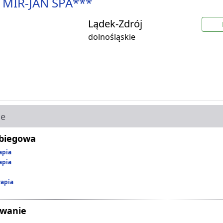
 MIR-JAN SPA***
Lądek-Zdrój
dolnośląskie
ie
abiegowa
apia
apia
rapia
owanie