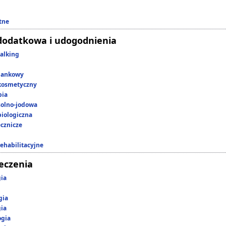
tne
dodatkowa i udogodnienia
alking
lankowy
kosmetyczny
pia
 solno-jodowa
iologiczna
ecznicze
rehabilitacyjne
leczenia
gia
gia
gia
ogia