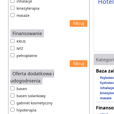
Hotel
inhalacje
kinezyterapia
masaże
Finansowanie
KRUS
NFZ
pełnopłatne
Kategor
Baza z
Oferta dodatkowa i
fizykoter
udogodnienia
hydroter
inhalacje
basen
kinezyte
basen solankowy
masaże
gabinet kosmetyczny
Finans
hipoterapia