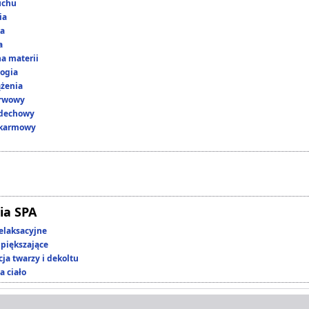
uchu
ia
ka
a
a materii
ogia
ążenia
erwowy
ddechowy
okarmowy
ia SPA
elaksacyjne
piększające
ja twarzy i dekoltu
a ciało