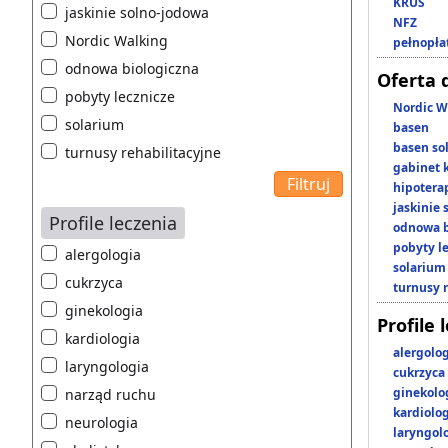
KRUS
jaskinie solno-jodowa
NFZ
Nordic Walking
pełnopła
odnowa biologiczna
Oferta 
pobyty lecznicze
Nordic W
solarium
basen
basen so
turnusy rehabilitacyjne
gabinet 
hipotera
jaskinie
Profile leczenia
odnowa b
pobyty l
alergologia
solarium
cukrzyca
turnusy 
ginekologia
Profile 
kardiologia
alergolo
laryngologia
cukrzyca
ginekolo
narząd ruchu
kardiolo
neurologia
laryngol