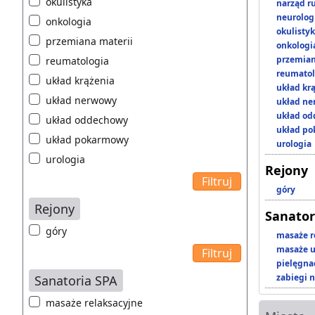
okulistyka
narząd r
neurolog
onkologia
okulisty
przemiana materii
onkologi
przemian
reumatologia
reumatol
układ krążenia
układ kr
układ nerwowy
układ n
układ o
układ oddechowy
układ p
układ pokarmowy
urologia
urologia
Rejony
góry
Rejony
Sanator
góry
masaże r
masaże u
pielęgnac
zabiegi n
Sanatoria SPA
masaże relaksacyjne