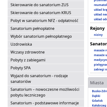
przemian
Skierowanie do sanatorium ZUS
reumatol
układ kr
Skierowanie do sanatorium KRUS
układ n
układ o
Pobyt w sanatorium NFZ - odpłatność
Rejony
Sanatorium pełnopłatne
niziny
Wybór sanatorium pełnopłatnego
Sanator
Uzdrowiska
masaże r
Wczasy zdrowotne
masaże u
Pobyty z zabiegami
medycyna
pielęgnac
Pobyty SPA
zabiegi n
Wyjazd do sanatorium - rodzaje
sanatoriów
Miasta
Sanatorium – nowoczesne możliwości
Busko-Zdr
pobytu leczniczego
Dąbki
Gdańsk
Sanatorium - podstawowe informacje
Kołobrzeg