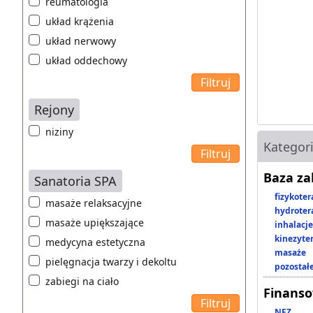
reumatologia
układ krążenia
układ nerwowy
układ oddechowy
Rejony
niziny
Kategor
Baza z
Sanatoria SPA
fizykoter
masaże relaksacyjne
hydroter
masaże upiększające
inhalacje
kinezyte
medycyna estetyczna
masaże
pielęgnacja twarzy i dekoltu
pozostał
zabiegi na ciało
Finans
NFZ