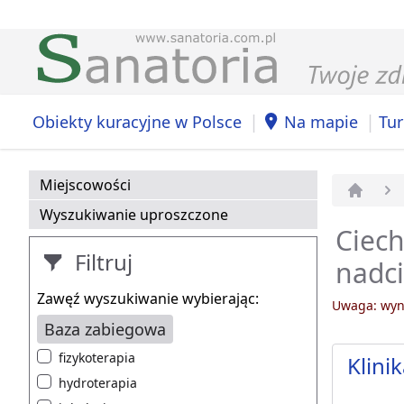
|
|
Obiekty kuracyjne w Polsce
Na mapie
Tur
Miejscowości
Strona 
Wyszukiwanie uproszczone
Ciech
Filtruj
nadci
Zawęź wyszukiwanie wybierając:
Uwaga: wyni
Baza zabiegowa
fizykoterapia
Klini
hydroterapia