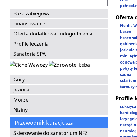
pełnopła
Baza zabiegowa
Oferta 
Finansowanie
Nordic W
basen
Oferta dodatkowa i udogodnienia
basen so
Profile leczenia
gabinet 
jaskinie
Sanatoria SPA
mini tęż
odnowa b
pobyty l
sauna
Góry
solarium
turnusy 
Jeziora
Profile 
Morze
cukrzyca
Niziny
kardiolo
laryngol
Przewodnik kuracjusza
narząd r
neurolog
Skierowanie do sanatorium NFZ