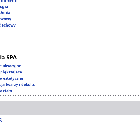
a materii
ogia
ążenia
erwowy
ddechowy
ia SPA
elaksacyjne
piększające
 estetyczna
ja twarzy i dekoltu
a ciało
ój