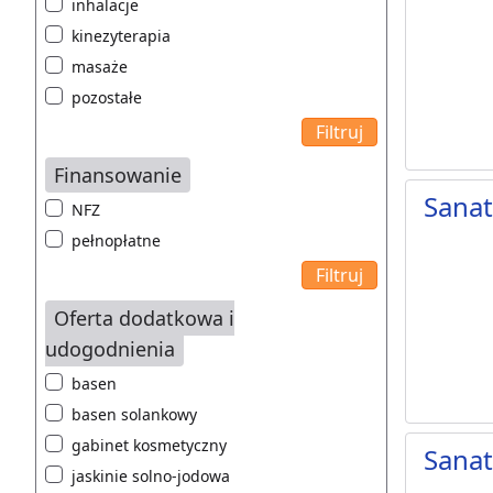
inhalacje
kinezyterapia
masaże
pozostałe
Finansowanie
Sana
NFZ
pełnopłatne
Oferta dodatkowa i
udogodnienia
basen
basen solankowy
gabinet kosmetyczny
Sana
jaskinie solno-jodowa