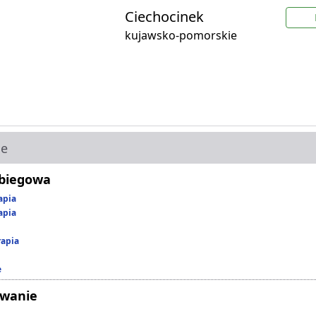
Ciechocinek
kujawsko-pomorskie
ie
abiegowa
apia
apia
rapia
e
owanie