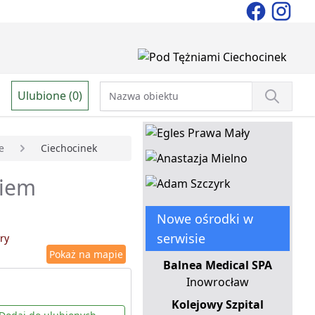
Ulubione (0)
e
Ciechocinek
niem
Nowe ośrodki w
serwisie
ry
Pokaż na mapie
Balnea Medical SPA
Inowrocław
Kolejowy Szpital