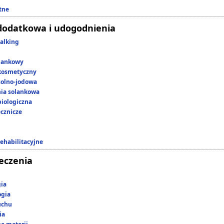
tne
dodatkowa i udogodnienia
alking
lankowy
kosmetyczny
 solno-jodowa
nia solankowa
iologiczna
ecznicze
rehabilitacyjne
leczenia
gia
ogia
uchu
ia