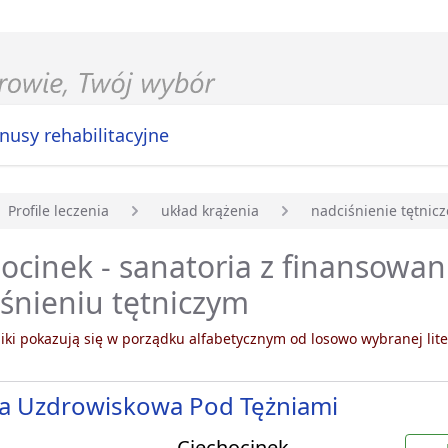
nusy rehabilitacyjne
Profile leczenia
układ krążenia
nadciśnienie tętnicz
główna
ocinek - sanatoria z finansowa
śnieniu tętniczym
ki pokazują się w porządku alfabetycznym od losowo wybranej lite
ka Uzdrowiskowa Pod Tężniami
Ciechocinek