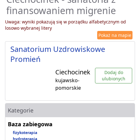
finansowaniem migrenie
Uwaga: wyniki pokazują się w porządku alfabetycznym od
losowo wybranej litery
Pokaż na mapie
Sanatorium Uzdrowiskowe
Promień
Ciechocinek
Dodaj do
ulubionych
kujawsko-
pomorskie
Kategorie
Baza zabiegowa
fizykoterapia
hydroterapia