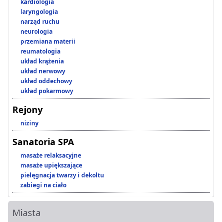
kardiologia
laryngologia
narząd ruchu
neurologia
przemiana materii
reumatologia
układ krążenia
układ nerwowy
układ oddechowy
układ pokarmowy
Rejony
niziny
Sanatoria SPA
masaże relaksacyjne
masaże upiększające
pielęgnacja twarzy i dekoltu
zabiegi na ciało
Miasta