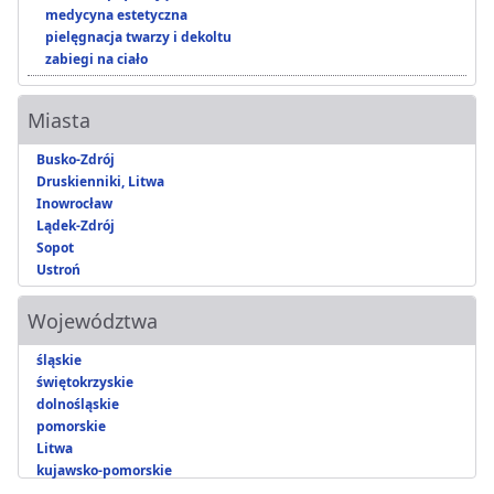
medycyna estetyczna
pielęgnacja twarzy i dekoltu
zabiegi na ciało
Miasta
Busko-Zdrój
Druskienniki, Litwa
Inowrocław
Lądek-Zdrój
Sopot
Ustroń
Województwa
śląskie
świętokrzyskie
dolnośląskie
pomorskie
Litwa
kujawsko-pomorskie