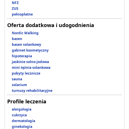
NFZ
ZUS
pełnopłatne
Oferta dodatkowa i udogodnienia
Nordic Walking
basen
basen solankowy
gabinet kosmetyczny
hipoterapia
jaskinie solno-jodowa
mini tężnia solankowa
pobyty lecznicze
sauna
solarium
turnusy rehabilitacyjne
Profile leczenia
alergologia
cukrzyca
dermatologia
ginekologia