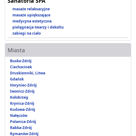
Sanatoria SPA
masaże relaksacyjne
masaże upiększające
medycyna estetyczna
pielęgnacja twarzy i dekoltu
zabiegi na ciało
Miasta
Busko-Zdrój
Ciechocinek
Druskienniki, Litwa
Gdańsk
Horyniec-Zdrój
Iwonicz-Zdrój
Kołobrzeg
Krynica-Zdrój
Kudowa-Zdrój
Nałęczów
Polanica-Zdrój
Rabka-Zdrój
Rymanów-Zdrój