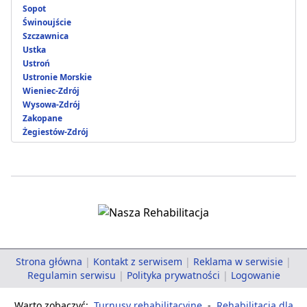
Sopot
Świnoujście
Szczawnica
Ustka
Ustroń
Ustronie Morskie
Wieniec-Zdrój
Wysowa-Zdrój
Zakopane
Żegiestów-Zdrój
Strona główna
|
Kontakt z serwisem
|
Reklama w serwisie
|
Regulamin serwisu
|
Polityka prywatności
|
Logowanie
Warto zobaczyć:
Turnusy rehabilitacyjne
-
Rehabilitacja dla