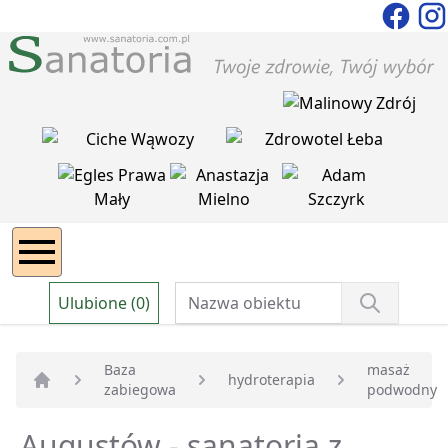
Ulubione (0)
Baza
masaż
hydroterapia
zabiegowa
podwodny
Strona główna
Augustów - sanatoria z