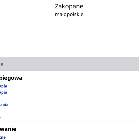
Zakopane
małopolskie
ie
abiegowa
apia
apia
rapia
e
owanie
tne