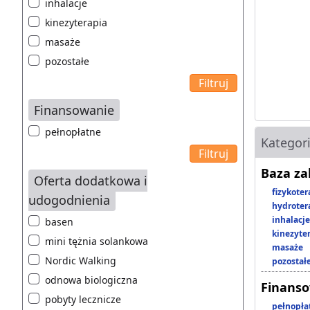
inhalacje
kinezyterapia
masaże
pozostałe
Finansowanie
pełnopłatne
Kategor
Baza z
Oferta dodatkowa i
fizykoter
udogodnienia
hydroter
inhalacje
basen
kinezyte
mini tężnia solankowa
masaże
Nordic Walking
pozostał
odnowa biologiczna
Finans
pobyty lecznicze
pełnopła