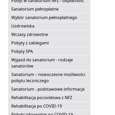
Pobyt w sanatorium NFZ - odpłatność
Sanatorium pełnopłatne
Wybór sanatorium pełnopłatnego
Uzdrowiska
Wczasy zdrowotne
Pobyty z zabiegami
Pobyty SPA
Wyjazd do sanatorium - rodzaje
sanatoriów
Sanatorium – nowoczesne możliwości
pobytu leczniczego
Sanatorium - podstawowe informacje
Rehabilitacja pocovidowa z NFZ
Rehabilitacja po COVID-19
Pobyty zdrowotne po COVID-19