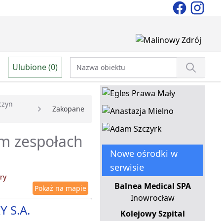
Ulubione (0)
czyn
Zakopane
em zespołach
Nowe ośrodki w
serwisie
ry
Balnea Medical SPA
Pokaż na mapie
Inowrocław
Y S.A.
Kolejowy Szpital