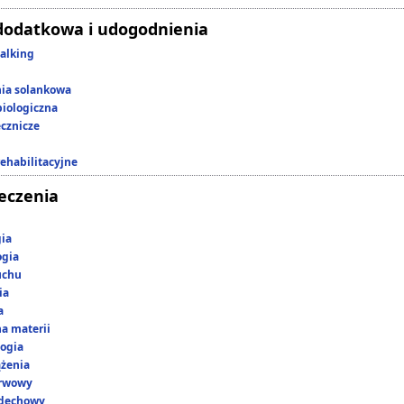
dodatkowa i udogodnienia
alking
nia solankowa
iologiczna
ecznicze
rehabilitacyjne
leczenia
gia
ogia
uchu
ia
a
a materii
ogia
ążenia
erwowy
ddechowy