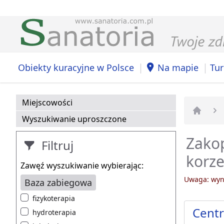
|
|
Obiekty kuracyjne w Polsce
Na mapie
Tur
Miejscowości
Wyszukiwanie uproszczone
Strona 
Zakop
Filtruj
korz
Zawęź wyszukiwanie wybierając:
Uwaga: wyni
Baza zabiegowa
fizykoterapia
Centr
hydroterapia