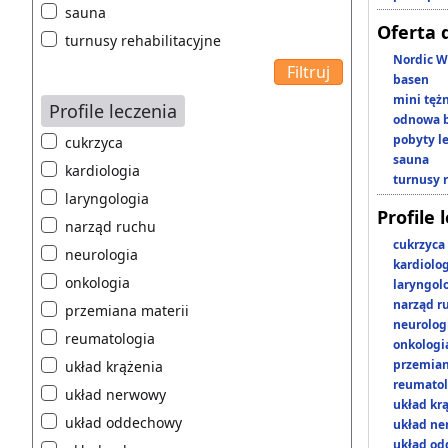
sauna
Oferta 
turnusy rehabilitacyjne
Nordic W
basen
mini tęż
Profile leczenia
odnowa b
pobyty l
cukrzyca
sauna
kardiologia
turnusy 
laryngologia
Profile 
narząd ruchu
cukrzyca
neurologia
kardiolo
onkologia
laryngol
narząd r
przemiana materii
neurolog
reumatologia
onkologi
przemian
układ krążenia
reumatol
układ nerwowy
układ kr
układ oddechowy
układ n
układ o