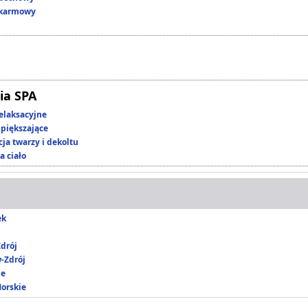
okarmowy
ia SPA
elaksacyjne
piększające
ja twarzy i dekoltu
a ciało
ek
drój
-Zdrój
ie
Morskie