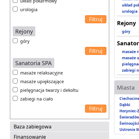
układ pokarmowy
układ p
urologia
urologia
Rejony
Rejony
góry
góry
Sanator
masaże r
masaże u
Sanatoria SPA
pielęgnac
zabiegi n
masaże relaksacyjne
masaże upiększające
Miasta
pielęgnacja twarzy i dekoltu
zabiegi na ciało
Ciechocin
Dąbki
Horyniec-Z
Świeradów
Świnoujśc
Baza zabiegowa
Ustronie 
Finansowanie