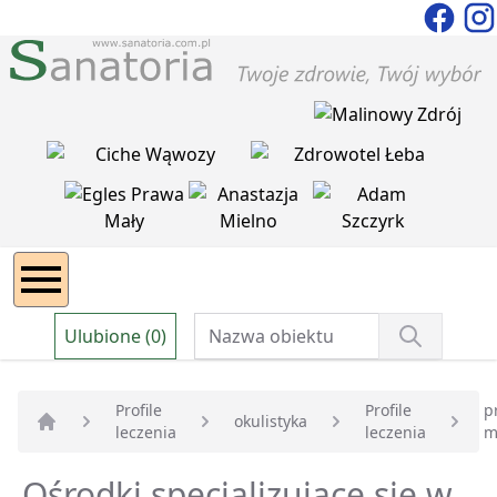
Ulubione (0)
Profile
Profile
p
okulistyka
leczenia
leczenia
m
Strona główna
Ośrodki specjalizujące się w