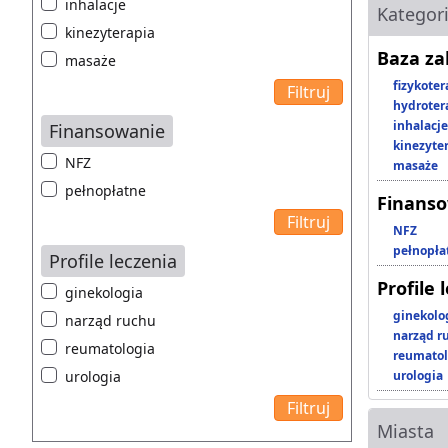
inhalacje
Kategor
kinezyterapia
Baza z
masaże
fizykoter
hydroter
inhalacje
Finansowanie
kinezyte
NFZ
masaże
pełnopłatne
Finans
NFZ
pełnopła
Profile leczenia
Profile 
ginekologia
ginekolo
narząd ruchu
narząd r
reumatologia
reumatol
urologia
urologia
Miasta