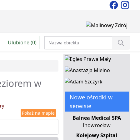
Ulubione (0)
jeziorem w
Nowe ośrodki w
serwisie
ry
Pokaż na mapie
Balnea Medical SPA
Inowrocław
Kolejowy Szpital