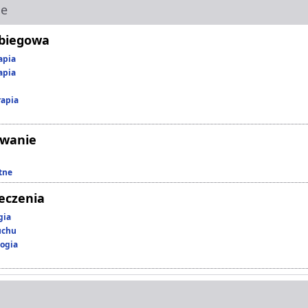
ie
abiegowa
apia
apia
rapia
owanie
tne
leczenia
gia
uchu
ogia