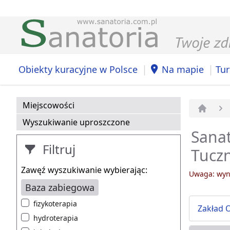
|
|
Obiekty kuracyjne w Polsce
Na mapie
Tur
Miejscowości
Strona 
Wyszukiwanie uproszczone
Sanat
Filtruj
Tucz
Zawęź wyszukiwanie wybierając:
Uwaga: wyni
Baza zabiegowa
fizykoterapia
Zakład 
hydroterapia