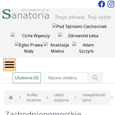
Ulubione (0)
Profile
układ
niewydolność
leczenia
krążenia
żylna
Strona główna
Zachodniopomorskie -