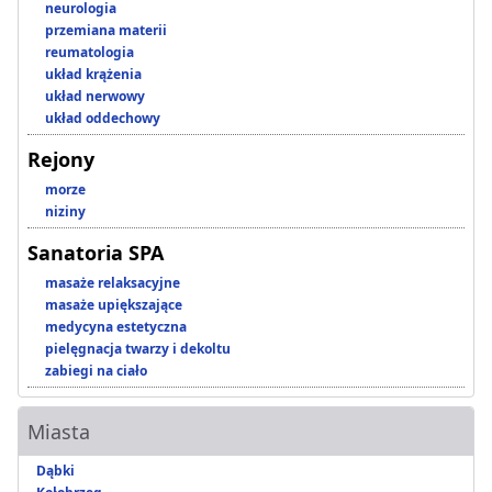
neurologia
przemiana materii
reumatologia
układ krążenia
układ nerwowy
układ oddechowy
Rejony
morze
niziny
Sanatoria SPA
masaże relaksacyjne
masaże upiększające
medycyna estetyczna
pielęgnacja twarzy i dekoltu
zabiegi na ciało
Miasta
Dąbki