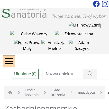
Ulubione (0)
Profile
układ
miażdżyca
leczenia
krążenia
Strona główna
Zachodniopomorskie -