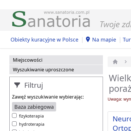
|
|
Obiekty kuracyjne w Polsce
Na mapie
Tur
Miejscowości
Strona 
Wyszukiwanie uproszczone
Wielk
Filtruj
pora
Zawęź wyszukiwanie wybierając:
Uwaga: wyni
Baza zabiegowa
fizykoterapia
Neuro
hydroterapia
Orto