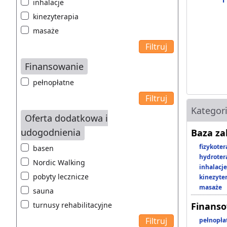
inhalacje
kinezyterapia
masaże
Finansowanie
pełnopłatne
Kategor
Oferta dodatkowa i
udogodnienia
Baza z
fizykoter
basen
hydroter
Nordic Walking
inhalacje
pobyty lecznicze
kinezyte
masaże
sauna
turnusy rehabilitacyjne
Finans
pełnopła