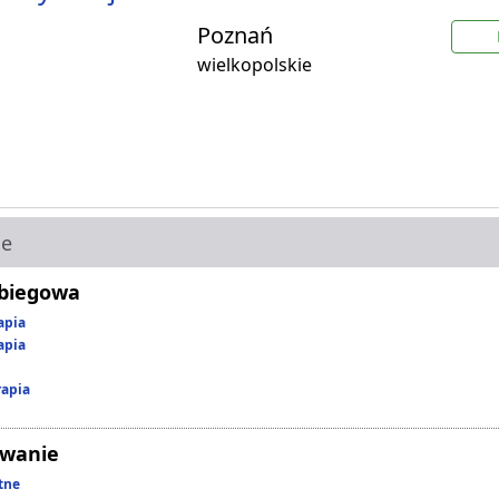
Poznań
wielkopolskie
ie
abiegowa
apia
apia
rapia
owanie
tne