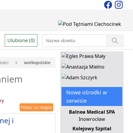
Ulubione (0)
ieci
wielkopolskie
waniem
Nowe ośrodki w
serwisie
ry
Pokaż na mapie
Balnea Medical SPA
ej i
Inowrocław
Kolejowy Szpital