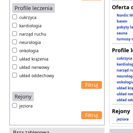
Oferta 
Profile leczenia
Nordic W
cukrzyca
basen
kardiologia
pobyty l
sauna
narząd ruchu
turnusy 
neurologia
Profile 
onkologia
cukrzyca
układ krążenia
kardiolo
układ nerwowy
narząd r
układ oddechowy
neurolog
onkologi
układ kr
układ n
Rejony
układ o
jeziora
Rejony
jeziora
Baza zabiegowa