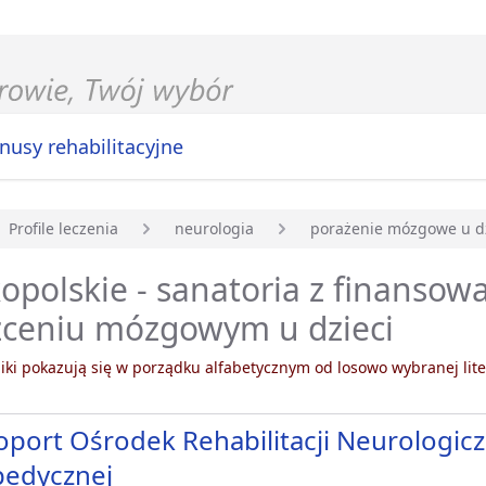
nusy rehabilitacyjne
Profile leczenia
neurologia
porażenie mózgowe u dz
główna
opolskie - sanatoria z finanso
żceniu mózgowym u dzieci
ki pokazują się w porządku alfabetycznym od losowo wybranej lite
port Ośrodek Rehabilitacji Neurologiczn
pedycznej