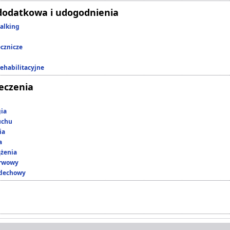
dodatkowa i udogodnienia
alking
ecznicze
rehabilitacyjne
leczenia
gia
uchu
ia
a
ążenia
erwowy
ddechowy