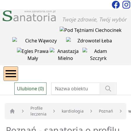
Ulubione (0)
Profile
kardiologia
Poznań
w
leczenia
Strona główna
Poznań - sanatoria o profilu