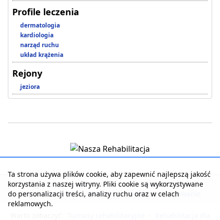
Profile leczenia
dermatologia
kardiologia
narząd ruchu
układ krążenia
Rejony
jeziora
Ta strona używa plików cookie, aby zapewnić najlepszą jakość
korzystania z naszej witryny. Pliki cookie są wykorzystywane
Strona główna
|
Kontakt z serwisem
|
Reklama w serwisie
|
do personalizacji treści, analizy ruchu oraz w celach
Regulamin serwisu
|
Polityka prywatności
|
Logowanie
reklamowych.
Warto zobaczyć:
Turnusy rehabilitacyjne
-
Rehabilitacja dla