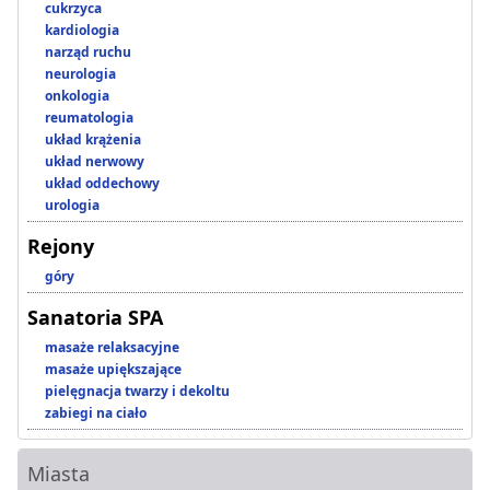
cukrzyca
kardiologia
narząd ruchu
neurologia
onkologia
reumatologia
układ krążenia
układ nerwowy
układ oddechowy
urologia
Rejony
góry
Sanatoria SPA
masaże relaksacyjne
masaże upiększające
pielęgnacja twarzy i dekoltu
zabiegi na ciało
Miasta