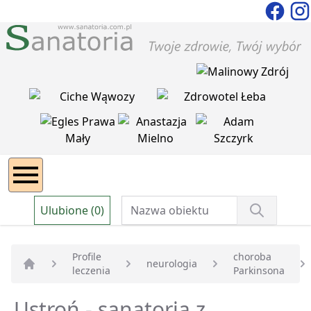
Ulubione (0)
Profile
choroba
neurologia
leczenia
Parkinsona
Strona główna
Ustroń - sanatoria z