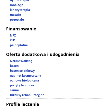
hydroterapia
inhalacje
kinezyterapia
masaże
pozostałe
Finansowanie
NFZ
ZUS
pełnopłatne
Oferta dodatkowa i udogodnienia
Nordic Walking
basen
basen solankowy
gabinet kosmetyczny
odnowa biologiczna
pobyty lecznicze
sauna
turnusy rehabilitacyjne
Profile leczenia