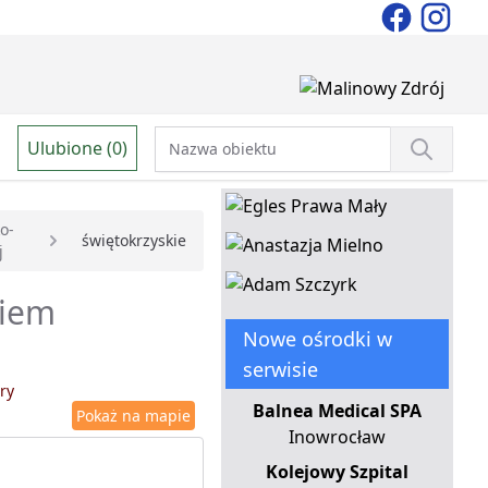
Ulubione (0)
o-
świętokrzyskie
j
niem
Nowe ośrodki w
serwisie
ry
Balnea Medical SPA
Pokaż na mapie
Inowrocław
Kolejowy Szpital