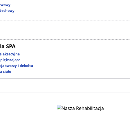
erwowy
ddechowy
ia SPA
elaksacyjne
piększające
ja twarzy i dekoltu
a ciało