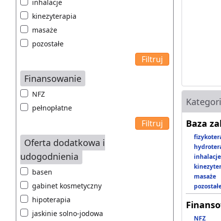
inhalacje
kinezyterapia
masaże
pozostałe
Finansowanie
NFZ
Kategor
pełnopłatne
Baza z
fizykoter
Oferta dodatkowa i
hydroter
udogodnienia
inhalacje
kinezyte
basen
masaże
gabinet kosmetyczny
pozostał
hipoterapia
Finans
jaskinie solno-jodowa
NFZ