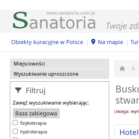
|
|
Obiekty kuracyjne w Polsce
Na mapie
Tur
Miejscowości
Wyszukiwanie uproszczone
Strona 
Busko
Filtruj
stwa
Zawęź wyszukiwanie wybierając:
Uwaga: wyni
Baza zabiegowa
fizykoterapia
Hotel
hydroterapia