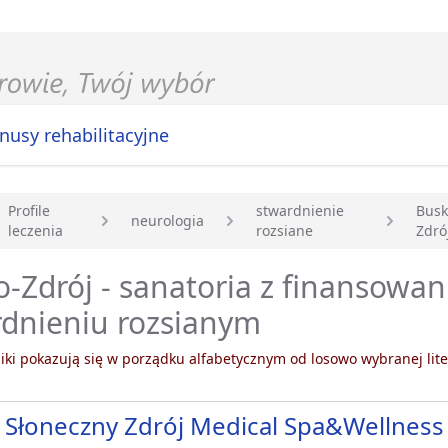
nusy rehabilitacyjne
Profile
stwardnienie
Busk
neurologia
leczenia
rozsiane
Zdró
główna
-Zdrój - sanatoria z finansowa
rdnieniu rozsianym
ki pokazują się w porządku alfabetycznym od losowo wybranej lite
 Słoneczny Zdrój Medical Spa&Wellness