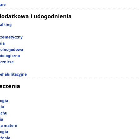
tne
dodatkowa i udogodnienia
alking
kosmetyczny
pia
 solno-jodowa
iologiczna
ecznicze
rehabilitacyjne
leczenia
ogia
gia
uchu
ia
a materii
ogia
ążenia