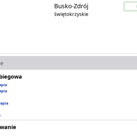
Busko-Zdrój
świętokrzyskie
ie
abiegowa
apia
apia
rapia
e
owanie