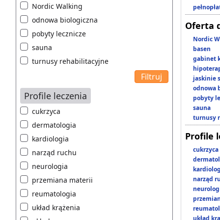
Nordic Walking
pełnopła
odnowa biologiczna
Oferta 
pobyty lecznicze
Nordic W
sauna
basen
gabinet 
turnusy rehabilitacyjne
hipotera
jaskinie
odnowa b
Profile leczenia
pobyty l
sauna
cukrzyca
turnusy 
dermatologia
Profile 
kardiologia
cukrzyca
narząd ruchu
dermatol
neurologia
kardiolo
narząd r
przemiana materii
neurolog
reumatologia
przemian
układ krążenia
reumatol
układ kr