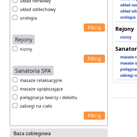
układ nerwowy
układ n
układ oddechowy
układ o
urologia
urologia
Rejony
niziny
Rejony
Sanator
niziny
masaże r
masaże u
pielęgnac
Sanatoria SPA
zabiegi n
masaże relaksacyjne
masaże upiększające
pielęgnacja twarzy i dekoltu
zabiegi na ciało
Baza zabiegowa