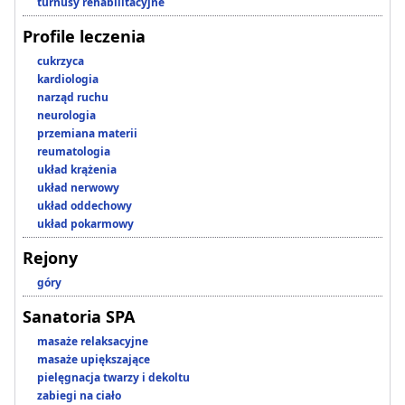
turnusy rehabilitacyjne
Profile leczenia
cukrzyca
kardiologia
narząd ruchu
neurologia
przemiana materii
reumatologia
układ krążenia
układ nerwowy
układ oddechowy
układ pokarmowy
Rejony
góry
Sanatoria SPA
masaże relaksacyjne
masaże upiększające
pielęgnacja twarzy i dekoltu
zabiegi na ciało