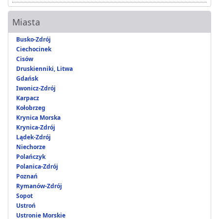
Miasta
Busko-Zdrój
Ciechocinek
Cisów
Druskienniki, Litwa
Gdańsk
Iwonicz-Zdrój
Karpacz
Kołobrzeg
Krynica Morska
Krynica-Zdrój
Lądek-Zdrój
Niechorze
Polańczyk
Polanica-Zdrój
Poznań
Rymanów-Zdrój
Sopot
Ustroń
Ustronie Morskie