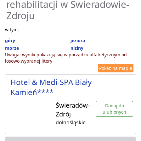
rehabilitacji w Świeradowie-
Zdroju
w tym:
góry
jeziora
morze
niziny
Uwaga: wyniki pokazują się w porządku alfabetycznym od
losowo wybranej litery
Pokaż na mapie
Hotel & Medi-SPA Biały
Kamień****
Świeradów-
Dodaj do
ulubionych
Zdrój
dolnośląskie