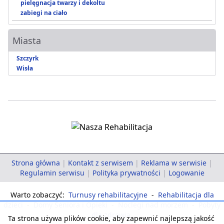
pielęgnacja twarzy i dekoltu
zabiegi na ciało
Miasta
Szczyrk
Wisła
Strona główna
|
Kontakt z serwisem
|
Reklama w serwisie
|
Regulamin serwisu
|
Polityka prywatności
|
Logowanie
Warto zobaczyć:
Turnusy rehabilitacyjne
-
Rehabilitacja dla
dzieci
-
Domy Seniora i Opieki
-
Noclegi nad morzem
-
Pobyty
dla zdrowia
Ta strona używa plików cookie, aby zapewnić najlepszą jakość