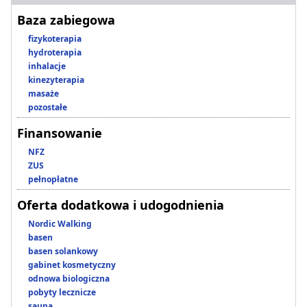
Baza zabiegowa
fizykoterapia
hydroterapia
inhalacje
kinezyterapia
masaże
pozostałe
Finansowanie
NFZ
ZUS
pełnopłatne
Oferta dodatkowa i udogodnienia
Nordic Walking
basen
basen solankowy
gabinet kosmetyczny
odnowa biologiczna
pobyty lecznicze
sauna