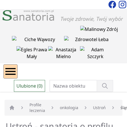
Ulubione (0)
Profile
onkologia
Ustroń
ślą
leczenia
Strona główna
Ustroń - sanatoria o profilu