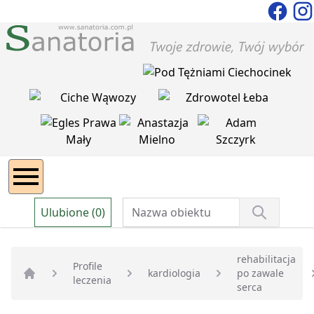
Ulubione (0)
rehabilitacja
Profile
kardiologia
po zawale
leczenia
Strona główna
serca