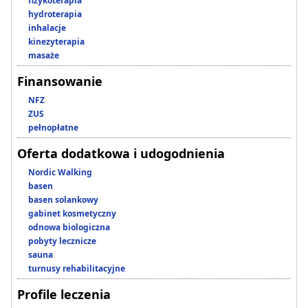
fizykoterapia
hydroterapia
inhalacje
kinezyterapia
masaże
Finansowanie
NFZ
ZUS
pełnopłatne
Oferta dodatkowa i udogodnienia
Nordic Walking
basen
basen solankowy
gabinet kosmetyczny
odnowa biologiczna
pobyty lecznicze
sauna
turnusy rehabilitacyjne
Profile leczenia