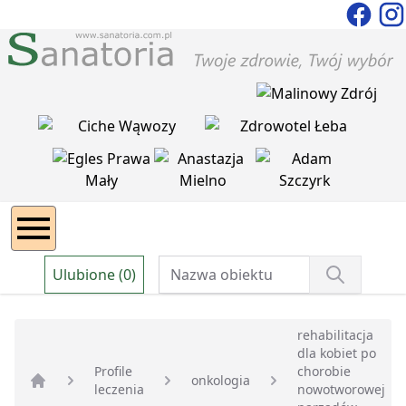
Ulubione (0)
rehabilitacja
dla kobiet po
Profile
chorobie
onkologia
leczenia
nowotworowej
Strona główna