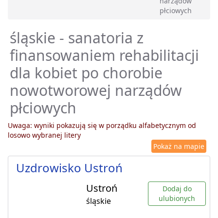
narządów
płciowych
śląskie - sanatoria z
finansowaniem rehabilitacji
dla kobiet po chorobie
nowotworowej narządów
płciowych
Uwaga: wyniki pokazują się w porządku alfabetycznym od
losowo wybranej litery
Pokaż na mapie
Uzdrowisko Ustroń
Ustroń
Dodaj do
ulubionych
śląskie