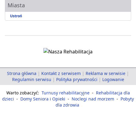
Miasta
Ustroń
Strona główna
|
Kontakt z serwisem
|
Reklama w serwisie
|
Regulamin serwisu
|
Polityka prywatności
|
Logowanie
Warto zobaczyć:
Turnusy rehabilitacyjne
-
Rehabilitacja dla
dzieci
-
Domy Seniora i Opieki
-
Noclegi nad morzem
-
Pobyty
dla zdrowia