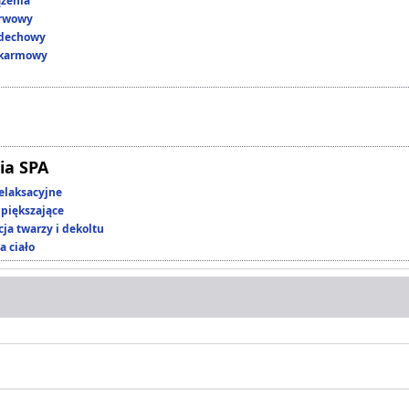
ążenia
erwowy
ddechowy
okarmowy
ia SPA
elaksacyjne
piększające
ja twarzy i dekoltu
a ciało