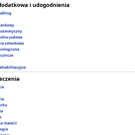
dodatkowa i udogodnienia
alking
lankowy
kosmetyczny
 solno-jodowa
nia solankowa
iologiczna
ecznicze
rehabilitacyjne
leczenia
gia
gia
uchu
ia
a
a materii
ogia