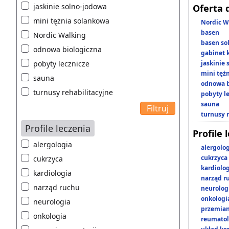
jaskinie solno-jodowa
Oferta 
mini tężnia solankowa
Nordic W
basen
Nordic Walking
basen so
odnowa biologiczna
gabinet 
pobyty lecznicze
jaskinie
mini tęż
sauna
odnowa b
turnusy rehabilitacyjne
pobyty l
sauna
turnusy 
Profile leczenia
Profile 
alergologia
alergolo
cukrzyca
cukrzyca
kardiolo
kardiologia
narząd r
narząd ruchu
neurolog
onkologi
neurologia
przemian
onkologia
reumatol