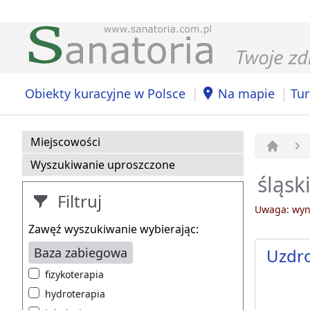
|
|
Obiekty kuracyjne w Polsce
Na mapie
Tur
Miejscowości
Strona 
Wyszukiwanie uproszczone
śląsk
Filtruj
Uwaga: wyni
Zawęź wyszukiwanie wybierając:
Baza zabiegowa
Uzdr
fizykoterapia
hydroterapia