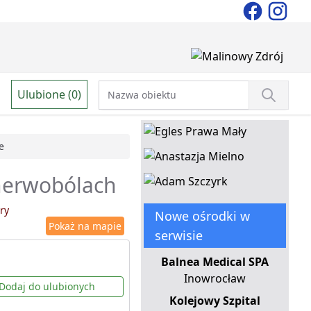
Ulubione (0)
e
 nerwobólach
ry
Nowe ośrodki w
Pokaż na mapie
serwisie
Balnea Medical SPA
Inowrocław
Dodaj do ulubionych
Kolejowy Szpital