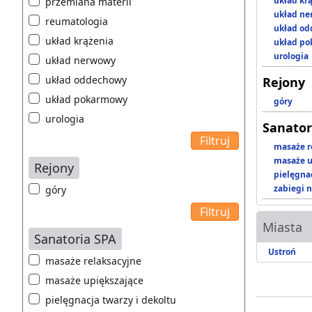
układ kr
przemiana materii
układ n
reumatologia
układ o
układ krążenia
układ p
urologia
układ nerwowy
układ oddechowy
Rejony
układ pokarmowy
góry
urologia
Sanator
masaże r
masaże u
Rejony
pielęgnac
zabiegi n
góry
Miasta
Sanatoria SPA
Ustroń
masaże relaksacyjne
masaże upiększające
pielęgnacja twarzy i dekoltu