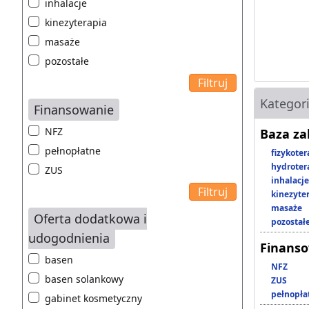
inhalacje
kinezyterapia
masaże
pozostałe
Kategor
Finansowanie
NFZ
Baza z
pełnopłatne
fizykoter
hydroter
ZUS
inhalacje
kinezyte
masaże
Oferta dodatkowa i
pozostał
udogodnienia
Finans
basen
NFZ
basen solankowy
ZUS
pełnopła
gabinet kosmetyczny