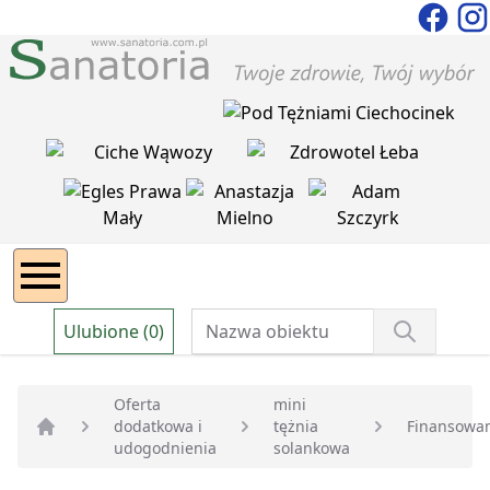
Ulubione (0)
Oferta
mini
dodatkowa i
tężnia
Finansowa
Strona główna
udogodnienia
solankowa