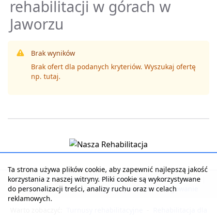
rehabilitacji w górach w
Jaworzu
Brak wyników
Brak ofert dla podanych kryteriów. Wyszukaj ofertę
np.
tutaj
.
Ta strona używa plików cookie, aby zapewnić najlepszą jakość
korzystania z naszej witryny. Pliki cookie są wykorzystywane
Strona główna
|
Kontakt z serwisem
|
Reklama w serwisie
|
do personalizacji treści, analizy ruchu oraz w celach
Regulamin serwisu
|
Polityka prywatności
|
Logowanie
reklamowych.
Warto zobaczyć:
Turnusy rehabilitacyjne
-
Rehabilitacja dla