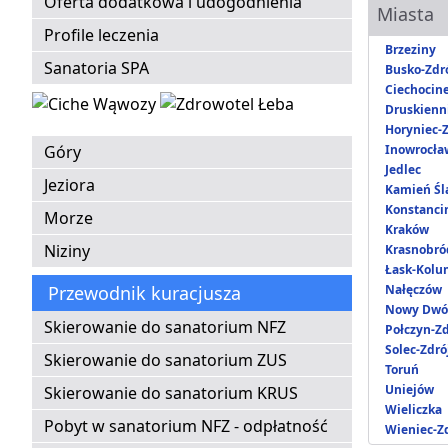
Oferta dodatkowa i udogodnienia
Miasta
Profile leczenia
Brzeziny
Sanatoria SPA
Busko-Zdr
Ciechocin
Druskienni
Horyniec-Z
Góry
Inowrocła
Jedlec
Jeziora
Kamień Śl
Konstancin
Morze
Kraków
Niziny
Krasnobró
Łask-Kol
Przewodnik kuracjusza
Nałęczów
Nowy Dwó
Skierowanie do sanatorium NFZ
Połczyn-Zd
Solec-Zdró
Skierowanie do sanatorium ZUS
Toruń
Uniejów
Skierowanie do sanatorium KRUS
Wieliczka
Pobyt w sanatorium NFZ - odpłatność
Wieniec-Z