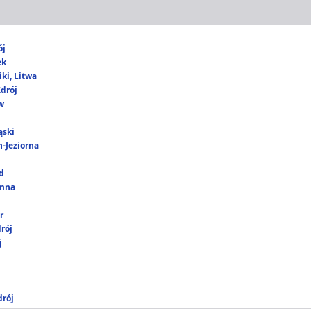
ój
ek
ki, Litwa
drój
w
ąski
-Jeziorna
d
umna
r
rój
j
drój