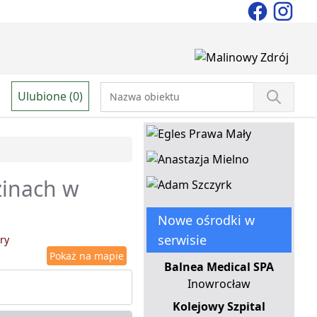
Ulubione (0)
izinach w
Nowe ośrodki w
serwisie
ry
Pokaż na mapie
Balnea Medical SPA
Inowrocław
Kolejowy Szpital