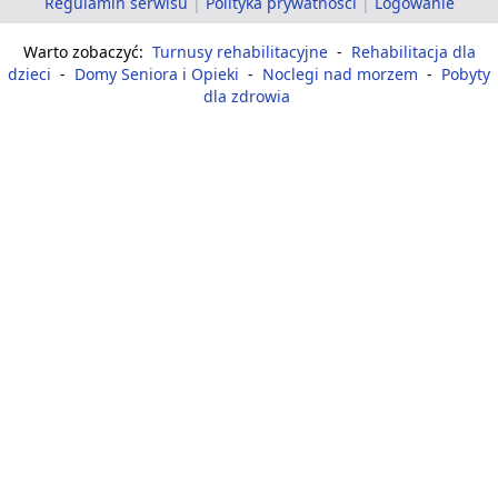
Regulamin serwisu
|
Polityka prywatności
|
Logowanie
Warto zobaczyć:
Turnusy rehabilitacyjne
-
Rehabilitacja dla
dzieci
-
Domy Seniora i Opieki
-
Noclegi nad morzem
-
Pobyty
dla zdrowia