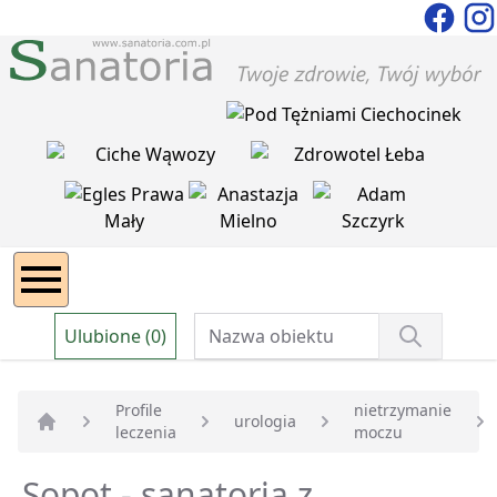
Ulubione (0)
Profile
nietrzymanie
urologia
leczenia
moczu
Strona główna
Sopot - sanatoria z