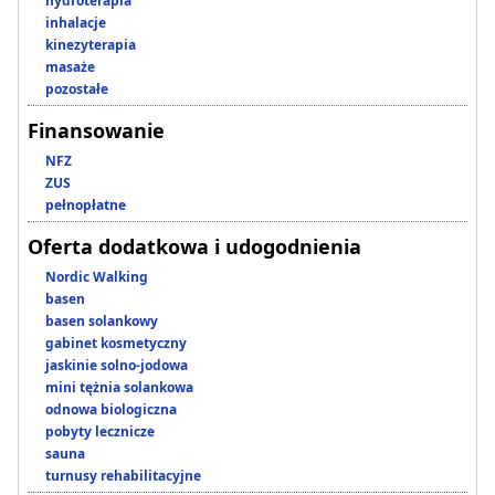
hydroterapia
inhalacje
kinezyterapia
masaże
pozostałe
Finansowanie
NFZ
ZUS
pełnopłatne
Oferta dodatkowa i udogodnienia
Nordic Walking
basen
basen solankowy
gabinet kosmetyczny
jaskinie solno-jodowa
mini tężnia solankowa
odnowa biologiczna
pobyty lecznicze
sauna
turnusy rehabilitacyjne