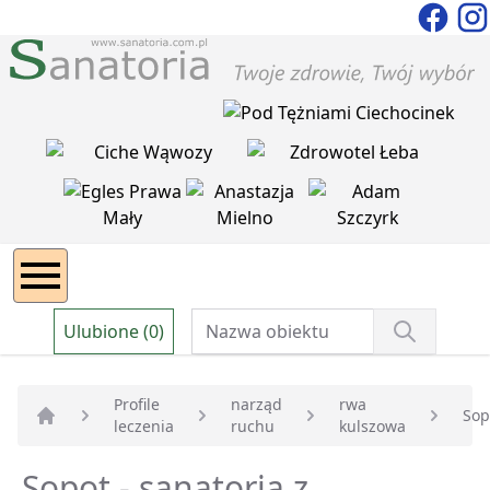
Ulubione (0)
Profile
narząd
rwa
Sop
leczenia
ruchu
kulszowa
Strona główna
Sopot - sanatoria z