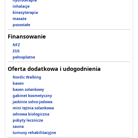
hydroterapia
inhalacje
kinezyterapia
masaże
pozostałe
Finansowanie
NFZ
ZUS
pełnopłatne
Oferta dodatkowa i udogodnienia
Nordic Walking
basen
basen solankowy
gabinet kosmetyczny
jaskinie solno-jodowa
mini tężnia solankowa
odnowa biologiczna
pobyty lecznicze
sauna
turnusy rehabilitacyjne