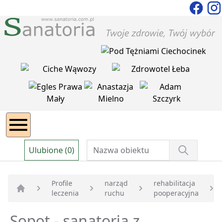
Ulubione (0)
Profile
narząd
rehabilitacja
leczenia
ruchu
pooperacyjna
Strona główna
Sopot - sanatoria z