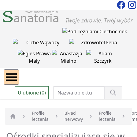
Ulubione (0)
Profile
układ
Profile
pr
leczenia
nerwowy
leczenia
ma
Strona główna
Ośrodki specjalizujące się w