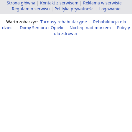
Strona główna
|
Kontakt z serwisem
|
Reklama w serwisie
|
Regulamin serwisu
|
Polityka prywatności
|
Logowanie
Warto zobaczyć:
Turnusy rehabilitacyjne
-
Rehabilitacja dla
dzieci
-
Domy Seniora i Opieki
-
Noclegi nad morzem
-
Pobyty
dla zdrowia