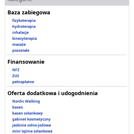
Baza zabiegowa
fizykoterapia
hydroterapia
inhalacje
kinezyterapia
masaże
pozostałe
Finansowanie
NFZ
ZUS
pełnopłatne
Oferta dodatkowa i udogodnienia
Nordic Walking
basen
basen solankowy
gabinet kosmetyczny
jaskinie solno-jodowa
mini tężnia solankowa