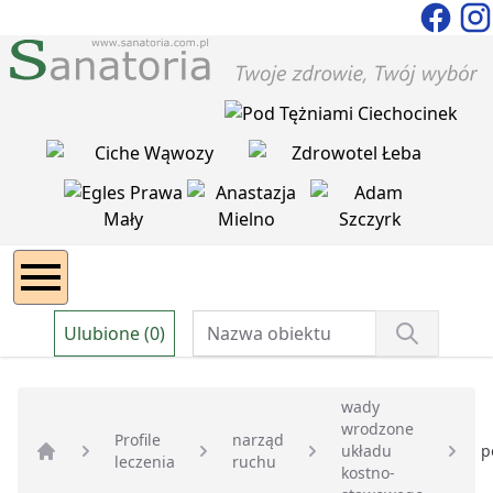
Ulubione (0)
wady
wrodzone
Profile
narząd
układu
p
leczenia
ruchu
Strona główna
kostno-