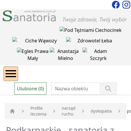
Ulubione (0)
Profile
narząd
dyskopatia
p
leczenia
ruchu
Strona główna
Podkarpackie - sanatoria z