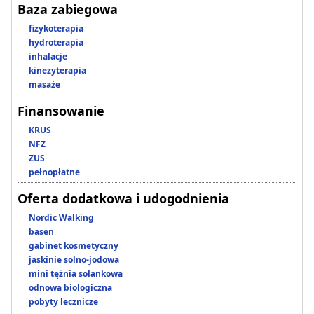
Baza zabiegowa
fizykoterapia
hydroterapia
inhalacje
kinezyterapia
masaże
Finansowanie
KRUS
NFZ
ZUS
pełnopłatne
Oferta dodatkowa i udogodnienia
Nordic Walking
basen
gabinet kosmetyczny
jaskinie solno-jodowa
mini tężnia solankowa
odnowa biologiczna
pobyty lecznicze