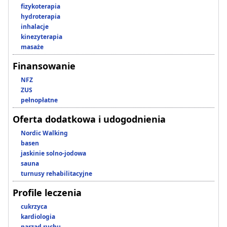
fizykoterapia
hydroterapia
inhalacje
kinezyterapia
masaże
Finansowanie
NFZ
ZUS
pełnopłatne
Oferta dodatkowa i udogodnienia
Nordic Walking
basen
jaskinie solno-jodowa
sauna
turnusy rehabilitacyjne
Profile leczenia
cukrzyca
kardiologia
narząd ruchu