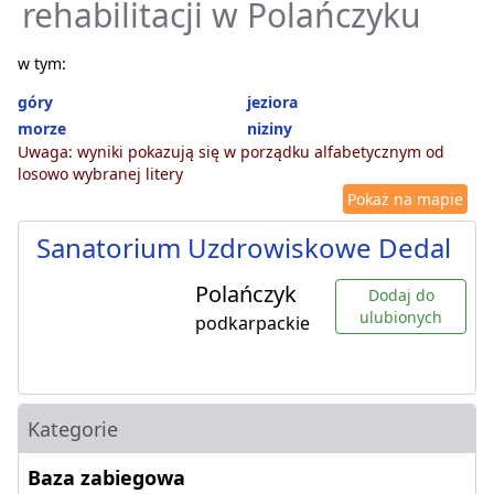
rehabilitacji w Polańczyku
w tym:
góry
jeziora
morze
niziny
Uwaga: wyniki pokazują się w porządku alfabetycznym od
losowo wybranej litery
Pokaż na mapie
Sanatorium Uzdrowiskowe Dedal
Polańczyk
Dodaj do
ulubionych
podkarpackie
Kategorie
Baza zabiegowa