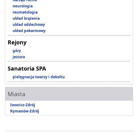
neurologia
reumatologia
układ krążenia
układ oddechowy
układ pokarmowy
Rejony
góry
jeziora
Sanatoria SPA
pielęgnacja twarzy i dekoltu
Miasta
Iwonicz-Zdrój
Rymanów-Zdrój