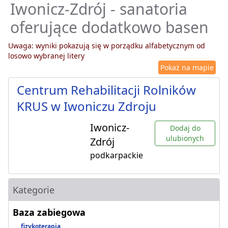
Iwonicz-Zdrój - sanatoria
oferujące dodatkowo basen
Uwaga: wyniki pokazują się w porządku alfabetycznym od
losowo wybranej litery
Pokaż na mapie
Centrum Rehabilitacji Rolników
KRUS w Iwoniczu Zdroju
Iwonicz-
Dodaj do
ulubionych
Zdrój
podkarpackie
Kategorie
Baza zabiegowa
fizykoterapia