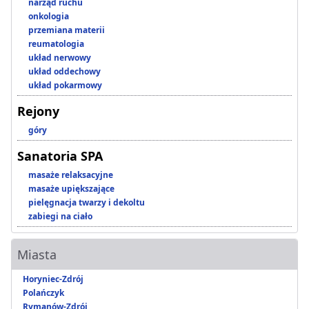
narząd ruchu
onkologia
przemiana materii
reumatologia
układ nerwowy
układ oddechowy
układ pokarmowy
Rejony
góry
Sanatoria SPA
masaże relaksacyjne
masaże upiększające
pielęgnacja twarzy i dekoltu
zabiegi na ciało
Miasta
Horyniec-Zdrój
Polańczyk
Rymanów-Zdrój