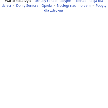
Warto zobaczyć:
Turnusy rehabilitacyjne
-
Rehabilitacja dla
dzieci
-
Domy Seniora i Opieki
-
Noclegi nad morzem
-
Pobyty
dla zdrowia