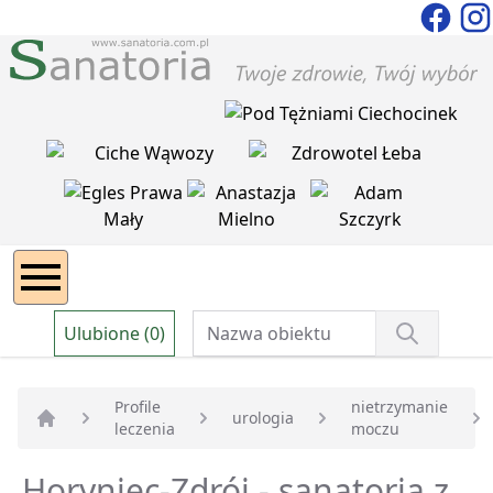
Ulubione (0)
Profile
nietrzymanie
urologia
leczenia
moczu
Strona główna
Horyniec-Zdrój - sanatoria z