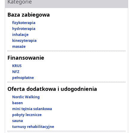
Kategorie
Baza zabiegowa
fizykoterapia
hydroterapia
inhalacje
kinezyterapia
masaże
Finansowanie
KRUS
NFZ
pełnopłatne
Oferta dodatkowa i udogodnienia
Nordic Walking
basen
mini tężnia solankowa
pobyty lecznicze
sauna
turnusy rehabilitacyjne