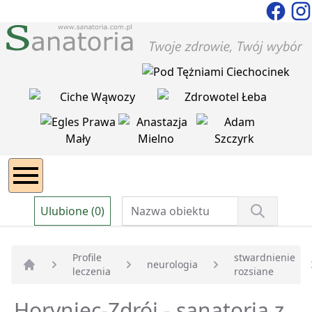
Ulubione (0)
Profile
stwardnienie
neurologia
leczenia
rozsiane
Strona główna
Horyniec-Zdrój - sanatoria z