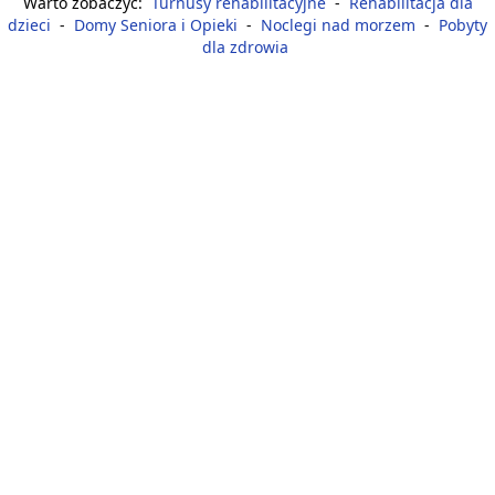
Warto zobaczyć:
Turnusy rehabilitacyjne
-
Rehabilitacja dla
dzieci
-
Domy Seniora i Opieki
-
Noclegi nad morzem
-
Pobyty
dla zdrowia