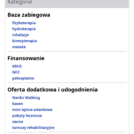
Kategorie
Baza zabiegowa
fizykoterapia
hydroterapia
inhalacje
kinezyterapia
masaże
Finansowanie
KRUS
NFZ
pełnopłatne
Oferta dodatkowa i udogodnienia
Nordic Walking
basen
mini tężnia solankowa
pobyty lecznicze
sauna
turnusy rehabilitacyjne