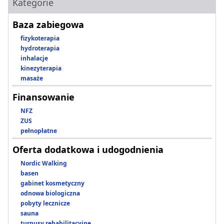
Kategorie
Baza zabiegowa
fizykoterapia
hydroterapia
inhalacje
kinezyterapia
masaże
Finansowanie
NFZ
ZUS
pełnopłatne
Oferta dodatkowa i udogodnienia
Nordic Walking
basen
gabinet kosmetyczny
odnowa biologiczna
pobyty lecznicze
sauna
turnusy rehabilitacyjne