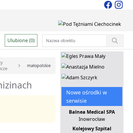
Ulubione (0)
ty
małopolskie
icze
nizinach
Nowe ośrodki w
serwisie
Balnea Medical SPA
Inowrocław
Kolejowy Szpital