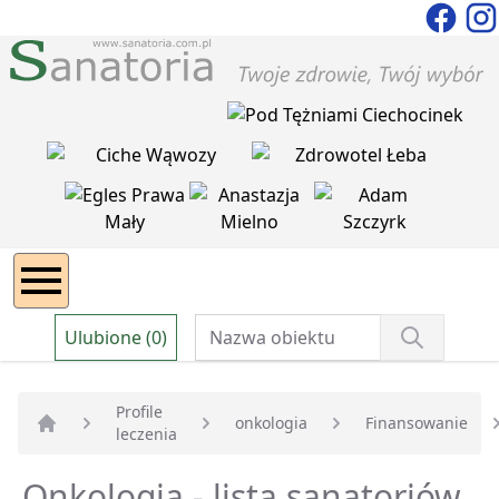
Ulubione (0)
Profile
onkologia
Finansowanie
leczenia
Strona główna
Onkologia - lista sanatoriów