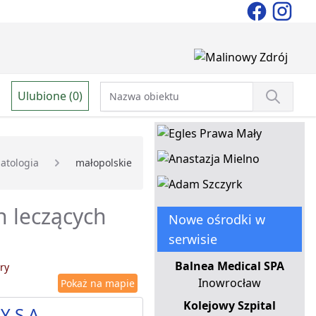
Ulubione (0)
atologia
małopolskie
h leczących
Nowe ośrodki w
serwisie
Balnea Medical SPA
ry
Inowrocław
Pokaż na mapie
Kolejowy Szpital
Y S.A.