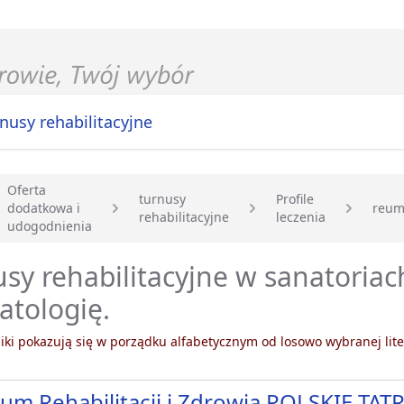
nusy rehabilitacyjne
Oferta
turnusy
Profile
dodatkowa i
reum
rehabilitacyjne
leczenia
główna
udogodnienia
sy rehabilitacyjne w sanatoriac
atologię.
ki pokazują się w porządku alfabetycznym od losowo wybranej lite
um Rehabilitacji i Zdrowia POLSKIE TATR