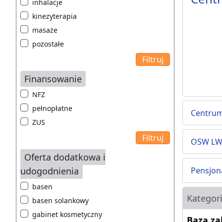
inhalacje
kinezyterapia
masaże
pozostałe
Finansowanie
NFZ
pełnopłatne
Centrum 
ZUS
OSW L
Oferta dodatkowa i
udogodnienia
Pensjon
basen
Kategor
basen solankowy
gabinet kosmetyczny
Baza z