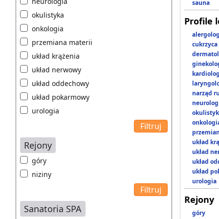
neurologia
sauna
okulistyka
Profile 
onkologia
alergolo
przemiana materii
cukrzyca
dermatol
układ krążenia
ginekolo
układ nerwowy
kardiolo
układ oddechowy
laryngol
narząd r
układ pokarmowy
neurolog
urologia
okulisty
onkologi
przemian
układ kr
Rejony
układ n
góry
układ o
układ p
niziny
urologia
Rejony
Sanatoria SPA
góry