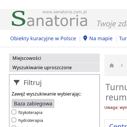
|
|
Obiekty kuracyjne w Polsce
Na mapie
Tur
Miejscowości
Wyszukiwanie uproszczone
Strona 
Filtruj
Turnu
Zawęź wyszukiwanie wybierając:
reum
Baza zabiegowa
Uwaga: wyni
fizykoterapia
hydroterapia
Centr