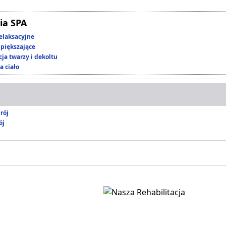
ia SPA
elaksacyjne
piększające
ja twarzy i dekoltu
a ciało
rój
ój