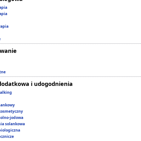
apia
apia
rapia
e
owanie
tne
dodatkowa i udogodnienia
alking
lankowy
kosmetyczny
 solno-jodowa
nia solankowa
iologiczna
ecznicze