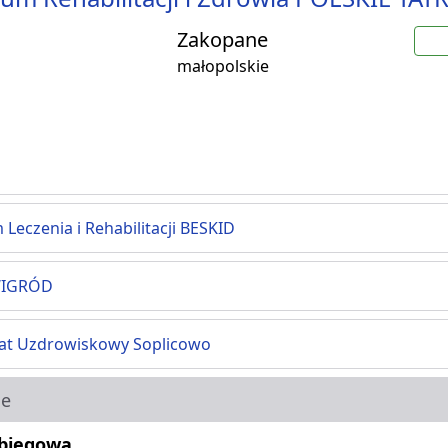
Zakopane
małopolskie
Leczenia i Rehabilitacji BESKID
WIGRÓD
at Uzdrowiskowy Soplicowo
ie
abiegowa