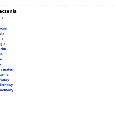
leczenia
gia
ogia
gia
gia
ogia
uchu
ia
ka
a
a materii
ążenia
erwowy
ddechowy
okarmowy