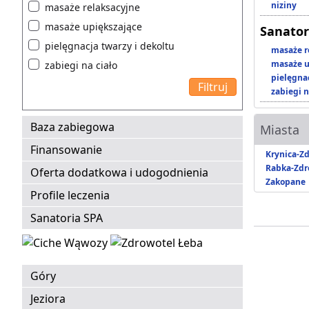
niziny
masaże relaksacyjne
masaże upiększające
Sanator
pielęgnacja twarzy i dekoltu
masaże r
masaże u
zabiegi na ciało
pielęgnac
zabiegi n
Baza zabiegowa
Miasta
Finansowanie
Krynica-Zd
Rabka-Zdr
Oferta dodatkowa i udogodnienia
Zakopane
Profile leczenia
Sanatoria SPA
Góry
Jeziora