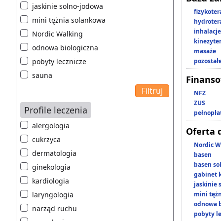
jaskinie solno-jodowa
fizykoter
mini tężnia solankowa
hydroter
inhalacje
Nordic Walking
kinezyte
odnowa biologiczna
masaże
pobyty lecznicze
pozostał
sauna
Finans
NFZ
ZUS
Profile leczenia
pełnopła
alergologia
Oferta 
cukrzyca
Nordic W
dermatologia
basen
basen so
ginekologia
gabinet 
kardiologia
jaskinie
laryngologia
mini tęż
odnowa b
narząd ruchu
pobyty l