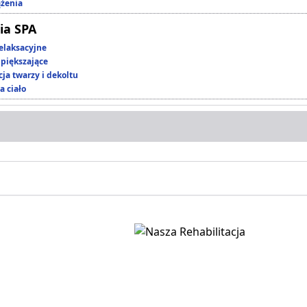
ążenia
ia SPA
elaksacyjne
piększające
ja twarzy i dekoltu
a ciało