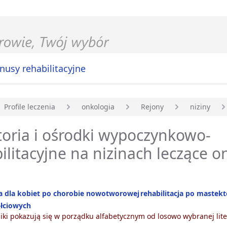
nusy rehabilitacyjne
Profile leczenia
onkologia
Rejony
niziny
główna
oria i ośrodki wypoczynkowo-
ilitacyjne na nizinach leczące o
ja dla kobiet po chorobie nowotworowej
rehabilitacja po mastek
łciowych
ki pokazują się w porządku alfabetycznym od losowo wybranej lite