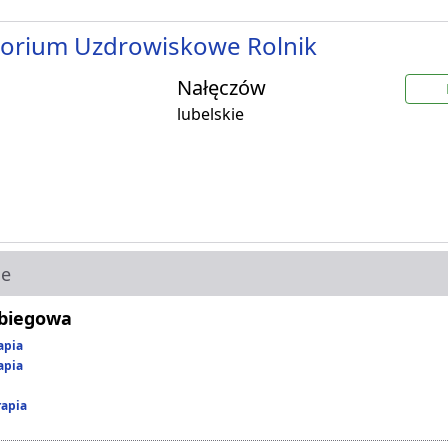
torium Uzdrowiskowe Rolnik
Nałęczów
lubelskie
ie
abiegowa
apia
apia
rapia