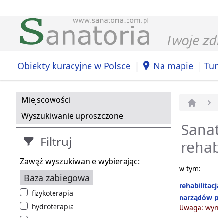
|
|
Obiekty kuracyjne w Polsce
Na mapie
Tur
Miejscowości
Strona 
Wyszukiwanie uproszczone
Sanat
Filtruj
rehab
Zawęź wyszukiwanie wybierając:
w tym:
Baza zabiegowa
rehabilitac
fizykoterapia
narządów p
hydroterapia
Uwaga: wyni