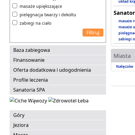
układ kr
masaże upiększające
Sanator
pielęgnacja twarzy i dekoltu
masaże r
zabiegi na ciało
masaże u
pielęgnac
zabiegi n
Baza zabiegowa
Miasta
Finansowanie
Nałęczów
Oferta dodatkowa i udogodnienia
Profile leczenia
Sanatoria SPA
Góry
Jeziora