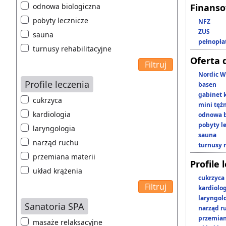
odnowa biologiczna
Finans
pobyty lecznicze
NFZ
ZUS
sauna
pełnopła
turnusy rehabilitacyjne
Oferta 
Nordic W
Profile leczenia
basen
gabinet 
cukrzyca
mini tęż
kardiologia
odnowa b
pobyty l
laryngologia
sauna
narząd ruchu
turnusy 
przemiana materii
Profile 
układ krążenia
cukrzyca
kardiolo
laryngol
Sanatoria SPA
narząd r
przemian
masaże relaksacyjne