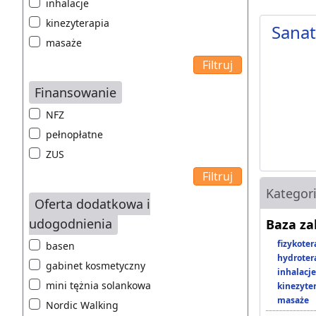
inhalacje
kinezyterapia
Sana
masaże
Finansowanie
NFZ
pełnopłatne
ZUS
Kategor
Oferta dodatkowa i
udogodnienia
Baza z
fizykoter
basen
hydroter
gabinet kosmetyczny
inhalacje
mini tężnia solankowa
kinezyte
masaże
Nordic Walking