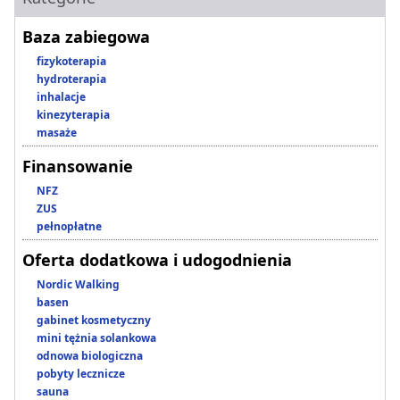
Baza zabiegowa
fizykoterapia
hydroterapia
inhalacje
kinezyterapia
masaże
Finansowanie
NFZ
ZUS
pełnopłatne
Oferta dodatkowa i udogodnienia
Nordic Walking
basen
gabinet kosmetyczny
mini tężnia solankowa
odnowa biologiczna
pobyty lecznicze
sauna