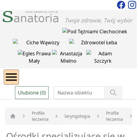
Ulubione (0)
Profile
Profile
laryngologia
leczenia
leczenia
Strona główna
Ośrodki specjalizujące się w