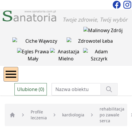
Ulubione (0)
rehabilitacja
Profile
kardiologia
po zawale
leczenia
Strona główna
serca