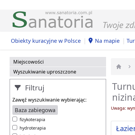
|
|
Obiekty kuracyjne w Polsce
Na mapie
Tur
Miejscowości
Wyszukiwanie uproszczone
Strona 
Turnu
Filtruj
nizin
Zawęź wyszukiwanie wybierając:
Uwaga: wyni
Baza zabiegowa
fizykoterapia
Łazie
hydroterapia