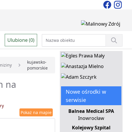
Ulubione (0)
kujawsko-
niziny
pomorskie
h na
Nowe ośrodki w
serwisie
ry
Balnea Medical SPA
Pokaż na mapie
Inowrocław
Kolejowy Szpital