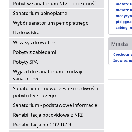
Pobyt w sanatorium NFZ - odpłatność
masaże r
masaże u
Sanatorium pełnopłatne
medycyna
pielęgnac
Wybór sanatorium pełnopłatnego
zabiegi n
Uzdrowiska
Wczasy zdrowotne
Miasta
Pobyty z zabiegami
Ciechocin
Inowrocła
Pobyty SPA
Wyjazd do sanatorium - rodzaje
sanatoriów
Sanatorium – nowoczesne możliwości
pobytu leczniczego
Sanatorium - podstawowe informacje
Rehabilitacja pocovidowa z NFZ
Rehabilitacja po COVID-19