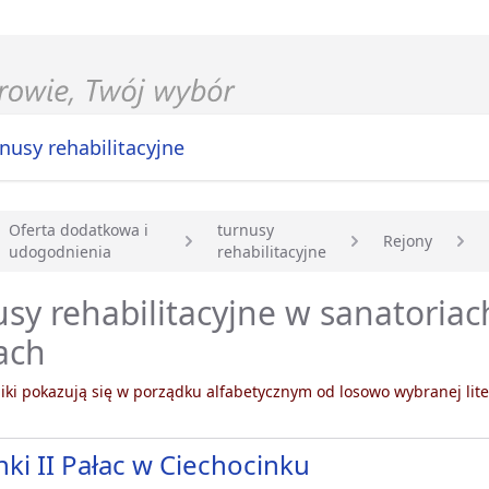
nusy rehabilitacyjne
Oferta dodatkowa i
turnusy
Rejony
udogodnienia
rehabilitacyjne
główna
sy rehabilitacyjne w sanatoriac
ach
ki pokazują się w porządku alfabetycznym od losowo wybranej lite
nki II Pałac w Ciechocinku