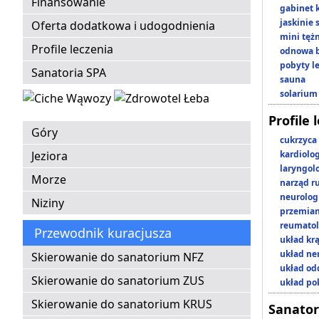
Finansowanie
gabinet 
jaskinie
Oferta dodatkowa i udogodnienia
mini tęż
Profile leczenia
odnowa b
pobyty l
Sanatoria SPA
sauna
solarium
Profile 
Góry
cukrzyca
Jeziora
kardiolo
laryngol
Morze
narząd r
neurolog
Niziny
przemian
reumatol
Przewodnik kuracjusza
układ kr
układ n
Skierowanie do sanatorium NFZ
układ o
Skierowanie do sanatorium ZUS
układ p
Skierowanie do sanatorium KRUS
Sanator