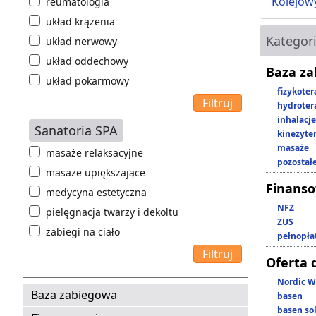
Kolejow
reumatologia
układ krążenia
Kategor
układ nerwowy
układ oddechowy
Baza z
układ pokarmowy
fizykoter
hydroter
inhalacje
Sanatoria SPA
kinezyte
masaże
masaże relaksacyjne
pozostał
masaże upiększające
Finans
medycyna estetyczna
NFZ
pielęgnacja twarzy i dekoltu
ZUS
zabiegi na ciało
pełnopła
Oferta 
Nordic W
Baza zabiegowa
basen
basen so