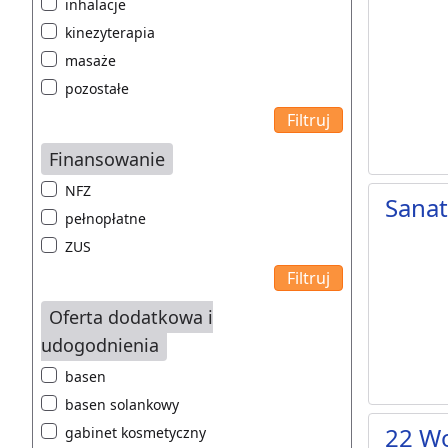
inhalacje
kinezyterapia
masaże
pozostałe
Finansowanie
NFZ
Sana
pełnopłatne
ZUS
Oferta dodatkowa i
udogodnienia
basen
basen solankowy
22 Wo
gabinet kosmetyczny