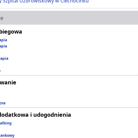
y Szpital Uzdrowiskowy w Ciechocinku
ie
abiegowa
apia
apia
rapia
e
owanie
tne
dodatkowa i udogodnienia
alking
lankowy