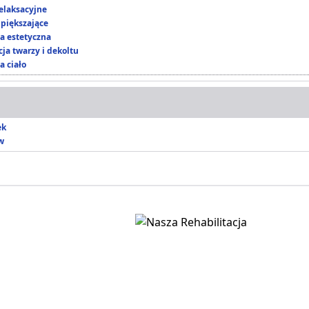
elaksacyjne
piększające
 estetyczna
ja twarzy i dekoltu
a ciało
ek
w