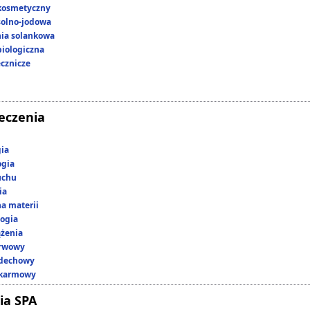
kosmetyczny
 solno-jodowa
nia solankowa
iologiczna
ecznicze
leczenia
gia
ogia
uchu
ia
a materii
ogia
ążenia
erwowy
ddechowy
okarmowy
ia SPA