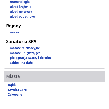
reumatologia
układ krążenia
układ nerwowy
układ oddechowy
Rejony
morze
Sanatoria SPA
masaże relaksacyjne
masaże upiększające
pielęgnacja twarzy i dekoltu
zabiegi na ciało
Miasta
Dąbki
Krynica-Zdrój
Zakopane