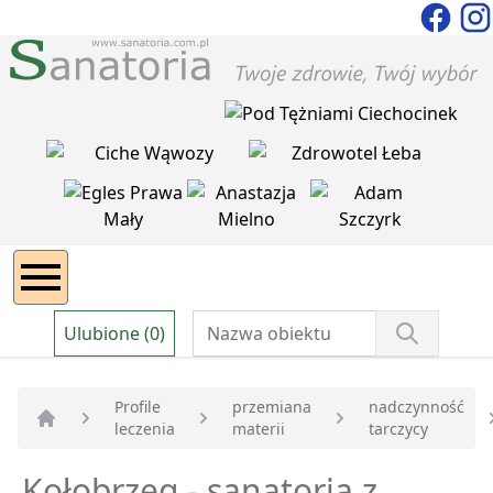
Ulubione (0)
Profile
przemiana
nadczynność
leczenia
materii
tarczycy
Strona główna
Kołobrzeg - sanatoria z