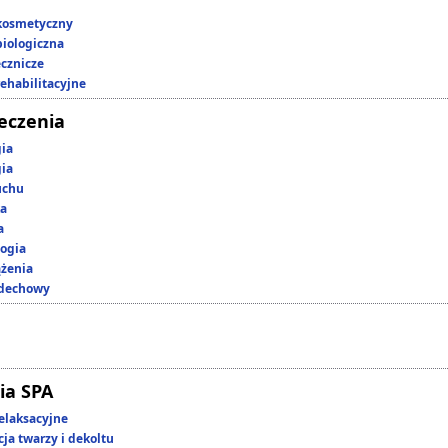
kosmetyczny
iologiczna
ecznicze
rehabilitacyjne
leczenia
gia
gia
uchu
ka
a
ogia
ążenia
ddechowy
ia SPA
elaksacyjne
ja twarzy i dekoltu