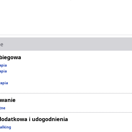
ie
abiegowa
apia
apia
rapia
owanie
tne
dodatkowa i udogodnienia
alking