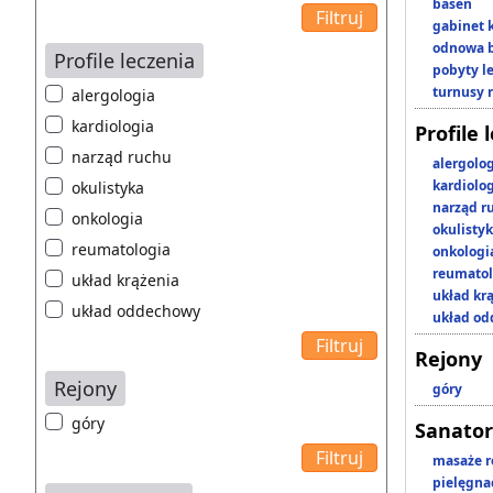
basen
gabinet 
odnowa b
Profile leczenia
pobyty l
turnusy 
alergologia
kardiologia
Profile 
narząd ruchu
alergolo
kardiolo
okulistyka
narząd r
onkologia
okulisty
reumatologia
onkologi
reumatol
układ krążenia
układ kr
układ oddechowy
układ o
Rejony
Rejony
góry
góry
Sanator
masaże r
pielęgnac