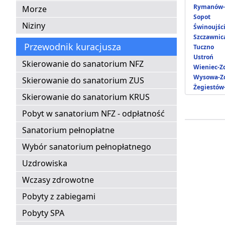
Rymanów-
Morze
Sopot
Niziny
Świnoujśc
Szczawnic
Przewodnik kuracjusza
Tuczno
Ustroń
Skierowanie do sanatorium NFZ
Wieniec-Z
Wysowa-Zd
Skierowanie do sanatorium ZUS
Żegiestów
Skierowanie do sanatorium KRUS
Pobyt w sanatorium NFZ - odpłatność
Sanatorium pełnopłatne
Wybór sanatorium pełnopłatnego
Uzdrowiska
Wczasy zdrowotne
Pobyty z zabiegami
Pobyty SPA