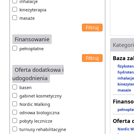
inhalacje
kinezyterapia
masaże
Finansowanie
Kategor
pełnopłatne
Baza z
fizykoter
Oferta dodatkowa i
hydroter
udogodnienia
inhalacje
kinezyte
basen
masaże
gabinet kosmetyczny
Finans
Nordic Walking
pełnopła
odnowa biologiczna
Oferta 
pobyty lecznicze
turnusy rehabilitacyjne
Nordic W