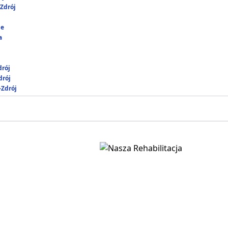
Zdrój
ie
a
drój
rój
-Zdrój