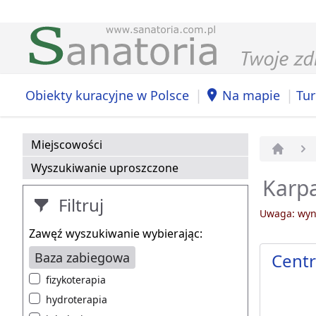
|
|
Obiekty kuracyjne w Polsce
Na mapie
Tur
Miejscowości
Strona 
Wyszukiwanie uproszczone
Karpa
Filtruj
Uwaga: wyni
Zawęź wyszukiwanie wybierając:
Baza zabiegowa
Cent
fizykoterapia
hydroterapia