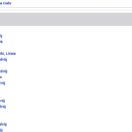
a ciało
ój
ek
ki, Litwa
drój
drój
w
rój
rój
rój
drój
ój