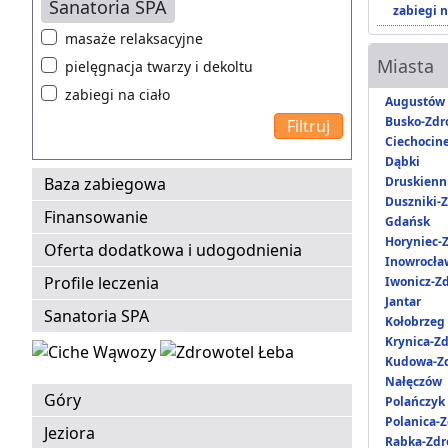
Sanatoria SPA
zabiegi n
masaże relaksacyjne
Miasta
pielęgnacja twarzy i dekoltu
zabiegi na ciało
Augustów
Busko-Zdr
Ciechocin
Dąbki
Baza zabiegowa
Druskienni
Duszniki-Z
Finansowanie
Gdańsk
Horyniec-Z
Oferta dodatkowa i udogodnienia
Inowrocła
Profile leczenia
Iwonicz-Zd
Jantar
Sanatoria SPA
Kołobrzeg
Krynica-Zd
Kudowa-Zd
Nałęczów
Góry
Polańczyk
Polanica-Z
Jeziora
Rabka-Zdr