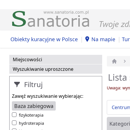
|
|
Obiekty kuracyjne w Polsce
Na mapie
Tur
Miejscowości
Strona 
Wyszukiwanie uproszczone
Lista
Filtruj
Uwaga: wyni
Zawęź wyszukiwanie wybierając:
Baza zabiegowa
Centrum
fizykoterapia
Kategor
hydroterapia