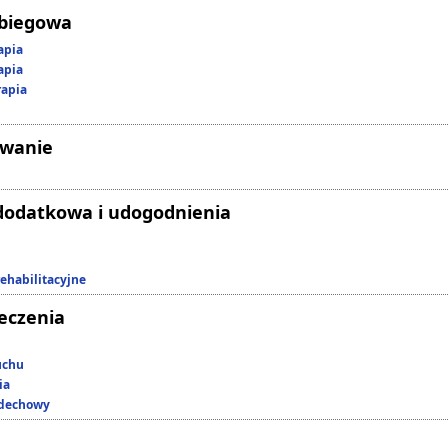
abiegowa
apia
apia
rapia
owanie
dodatkowa i udogodnienia
rehabilitacyjne
leczenia
uchu
ia
ddechowy