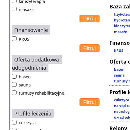
kinezyterapia
Baza z
masaże
fizykoter
hydroter
kinezyte
Finansowanie
masaże
KRUS
Finans
KRUS
Oferta dodatkowa i
Oferta 
udogodnienia
basen
sauna
basen
turnusy 
sauna
Profile 
turnusy rehabilitacyjne
cukrzyca
narząd r
neurolog
Profile leczenia
układ o
cukrzyca
Rejony