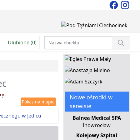
Ulubione (0)
ec
ry
Nowe ośrodki w
Pokaż na mapie
serwisie
łecznego w Jedlcu
Balnea Medical SPA
Inowrocław
Kolejowy Szpital