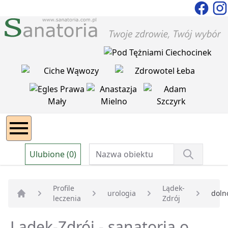
Ulubione (0)
Profile
Lądek-
urologia
doln
leczenia
Zdrój
Strona główna
Lądek-Zdrój - sanatoria o