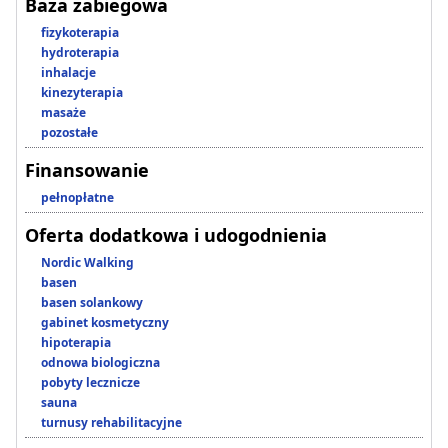
Baza zabiegowa
fizykoterapia
hydroterapia
inhalacje
kinezyterapia
masaże
pozostałe
Finansowanie
pełnopłatne
Oferta dodatkowa i udogodnienia
Nordic Walking
basen
basen solankowy
gabinet kosmetyczny
hipoterapia
odnowa biologiczna
pobyty lecznicze
sauna
turnusy rehabilitacyjne