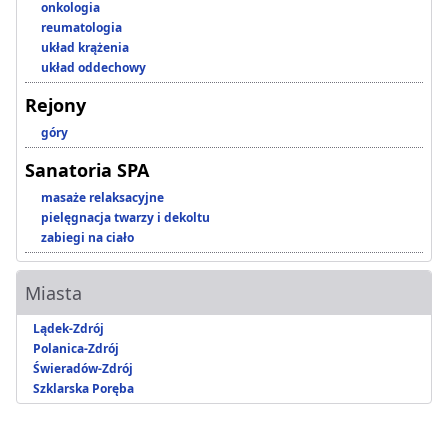
onkologia
reumatologia
układ krążenia
układ oddechowy
Rejony
góry
Sanatoria SPA
masaże relaksacyjne
pielęgnacja twarzy i dekoltu
zabiegi na ciało
Miasta
Lądek-Zdrój
Polanica-Zdrój
Świeradów-Zdrój
Szklarska Poręba