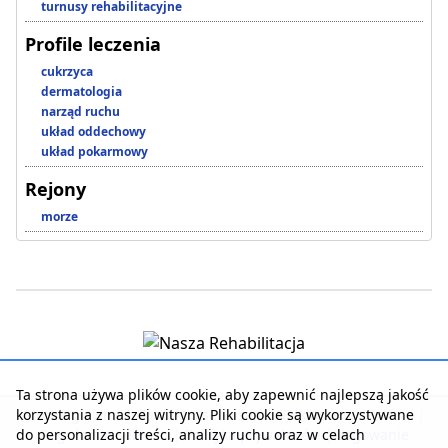
turnusy rehabilitacyjne
Profile leczenia
cukrzyca
dermatologia
narząd ruchu
układ oddechowy
układ pokarmowy
Rejony
morze
Ta strona używa plików cookie, aby zapewnić najlepszą jakość
korzystania z naszej witryny. Pliki cookie są wykorzystywane
Strona główna
|
Kontakt z serwisem
|
Reklama w serwisie
|
do personalizacji treści, analizy ruchu oraz w celach
Regulamin serwisu
|
Polityka prywatności
|
Logowanie