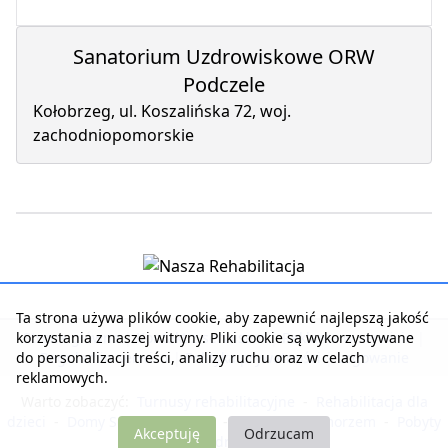
Sanatorium Uzdrowiskowe ORW
Podczele
Kołobrzeg, ul. Koszalińska 72, woj.
zachodniopomorskie
Ta strona używa plików cookie, aby zapewnić najlepszą jakość
korzystania z naszej witryny. Pliki cookie są wykorzystywane
Strona główna
|
Kontakt z serwisem
|
Reklama w serwisie
|
do personalizacji treści, analizy ruchu oraz w celach
Regulamin serwisu
|
Polityka prywatności
|
Logowanie
reklamowych.
Warto zobaczyć:
Turnusy rehabilitacyjne
-
Rehabilitacja dla
dzieci
-
Domy Seniora i Opieki
-
Noclegi nad morzem
-
Pobyty
Akceptuję
Odrzucam
dla zdrowia