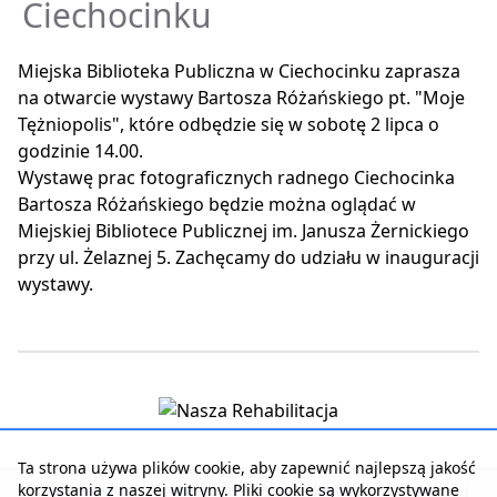
Ciechocinku
Miejska Biblioteka Publiczna w Ciechocinku zaprasza
na otwarcie wystawy Bartosza Różańskiego pt. "Moje
Tężniopolis", które odbędzie się w sobotę 2 lipca o
godzinie 14.00.
Wystawę prac fotograficznych radnego Ciechocinka
Bartosza Różańskiego będzie można oglądać w
Miejskiej Bibliotece Publicznej im. Janusza Żernickiego
przy ul. Żelaznej 5. Zachęcamy do udziału w inauguracji
wystawy.
Ta strona używa plików cookie, aby zapewnić najlepszą jakość
korzystania z naszej witryny. Pliki cookie są wykorzystywane
Strona główna
|
Kontakt z serwisem
|
Reklama w serwisie
|